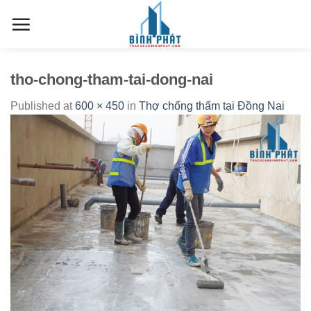
S
k
i
p
tho-chong-tham-tai-dong-nai
t
o
Published
at
600 × 450
in
Thợ chống thấm tại Đồng Nai
c
o
n
t
e
n
t