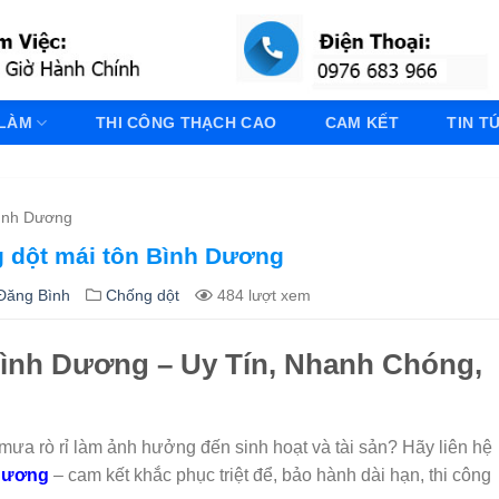
 LÀM
THI CÔNG THẠCH CAO
CAM KẾT
TIN T
Bình Dương
g dột mái tôn Bình Dương
Đăng Bình
Chống dột
484 lượt xem
 Bình Dương – Uy Tín, Nhanh Chóng,
 mưa rò rỉ làm ảnh hưởng đến sinh hoạt và tài sản? Hãy liên hệ
 Dương
– cam kết khắc phục triệt để, bảo hành dài hạn, thi công