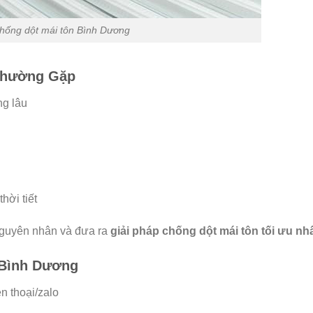
hống dột mái tôn Bình Dương
Thường Gặp
ng lâu
hời tiết
 nguyên nhân và đưa ra
giải pháp chống dột mái tôn tối ưu nh
 Bình Dương
n thoại/zalo