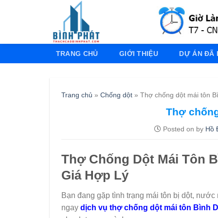
S
k
i
p
TRANG CHỦ
GIỚI THIỆU
DỰ ÁN ĐÃ
t
o
c
o
Trang chủ
»
Chống dột
»
Thợ chống dột mái tôn 
n
Thợ chốn
t
e
Posted on
by
Hồ 
n
t
Thợ Chống Dột Mái Tôn
Giá Hợp Lý
Bạn đang gặp tình trạng mái tôn bị dột, nước
ngay
dịch vụ thợ chống dột mái tôn Bình