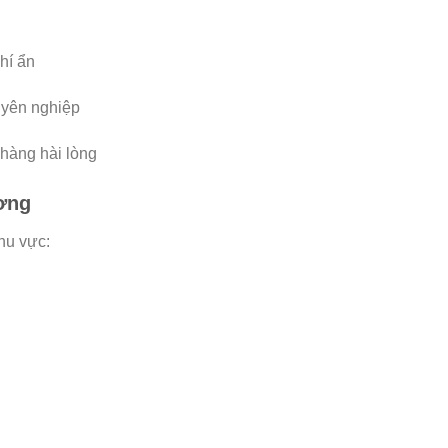
phí ẩn
uyên nghiệp
hàng hài lòng
ơng
hu vực: